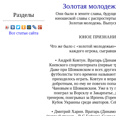
Золотая молодежь
Разделы
Они были в зените славы, будущн
юношеской славы с распростерты
Золотая молодежь. Выпуск
Все статьи сайта
ЮНОЕ ПРИЗНАНИ
Что же было с «золотой молодежью»
каждого игрока, сыгравше
• Андрей Ковтун. Вратарь (Дина
Киевского спортинтерната (первые т
Даже при Шовковском и всех других
футболисты того времени называют
приходилось играть. Ковтун и впр
добротным, но ему не повезло поп
Чановым и Шовковским. Уже в ту п
поиграл за Ворсклу и Закарпатье,
тренером, поигрывал за Ирпень (Горе
Кубок Украины среди аматоров. Се
• Дмитрий Харин. Вратарь (Динам