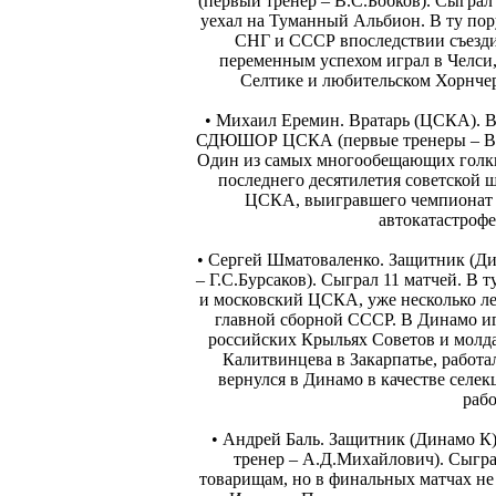
(первый тренер – В.С.Бобков). Сыграл
уехал на Туманный Альбион. В ту по
СНГ и СССР впоследствии съезди
переменным успехом играл в Челси,
Селтике и любительском Хорнчерч
• Михаил Еремин. Вратарь (ЦСКА). 
СДЮШОР ЦСКА (первые тренеры – В.Кл
Один из самых многообещающих голки
последнего десятилетия советской ш
ЦСКА, выигравшего чемпионат и
автокатастроф
• Сергей Шматоваленко. Защитник (Ди
– Г.С.Бурсаков). Сыграл 11 матчей. В 
и московский ЦСКА, уже несколько ле
главной сборной СССР. В Динамо игр
российских Крыльях Советов и молда
Калитвинцева в Закарпатье, работ
вернулся в Динамо в качестве селек
рабо
• Андрей Баль. Защитник (Динамо 
тренер – А.Д.Михайлович). Сыгра
товарищам, но в финальных матчах не 