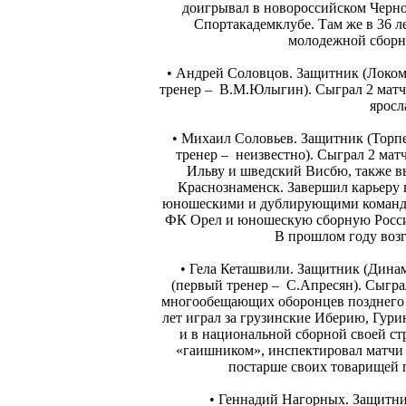
доигрывал в новороссийском Черно
Спортакадемклубе. Там же в 36 ле
молодежной сборно
• Андрей Соловцов. Защитник (Локо
тренер – В.М.Юлыгин). Сыграл 2 матча
ярос
• Михаил Соловьев. Защитник (Торп
тренер – неизвестно). Сыграл 2 ма
Ильву и шведский Висбю, также в
Краснознаменск. Завершил карьеру в
юношескими и дублирующими команда
ФК Орел и юношескую сборную России
В прошлом году воз
• Гела Кеташвили. Защитник (Дин
(первый тренер – С.Апресян). Сыгр
многообещающих оборонцев позднего С
лет играл за грузинские Иберию, Гури
и в национальной сборной своей ст
«гаишником», инспектировал матчи 
постарше своих товарищей п
• Геннадий Нагорных. Защитни