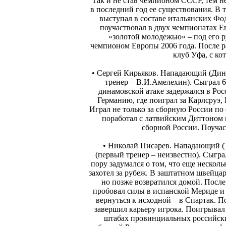
Так и не став чемпионом СССР, тем н
в последний год ее существования. В т
выступал в составе итальянских Фо
поучаствовал в двух чемпионатах Е
«золотой молодежью» – под его 
чемпионом Европы 2006 года. После р
клуб Уфа, с ко
• Сергей Кирьяков. Нападающий (Дин
тренер – В.И.Амелехин). Сыграл 6
динамовской атаке задержался в Рос
Германию, где поиграл за Карлсруэ,
Играл не только за сборную России по
поработал с латвийским Диттоном
сборной России. Поуча
• Николай Писарев. Нападающий (
(первый тренер – неизвестно). Сыгра
пору задумался о том, что еще несколь
захотел за рубеж. В заштатном швейца
но позже возвратился домой. После
пробовал силы в испанской Мериде и
вернуться к исходной – в Спартак. 
завершил карьеру игрока. Поигрывал
штабах провинциальных российских