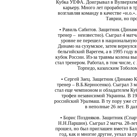
Кубка УЕФА. Доигрывал в Вулверхемп
карьеру. Много лет проработал в 
возглавляя команду в качестве «и.о.
Таврии, но пр
• Равиль Сабитов. Защитник (Динам
тренер – неизвестно). Сыграл 4 матч
уровне не перешел в национальную 
Динамо на сухумское, затем вернулся
бельгийский Варегем, а в 1995 году 
кубок России. Из-за травмы колена вы
стал тренером. Работал, в том числе,
Торпедо, казахским Тоболо
• Сергей Заец. Защитник (Динамо 
тренер – В.Б.Керносенко). Сыграл 3 м
стал еще чемпионом и обладателем Ку
трофеи независимой Украины. В 199
российский Уралмаш. В ту пору уже ст
в неполные 26 лет. В д
• Борис Поздняков. Защитник (Спар
Н.Н.Паршин). Сыграл 2 матча. 28-ле
прошел, но был приглашен вместо Ба
год, как и многие другие, уехал за 