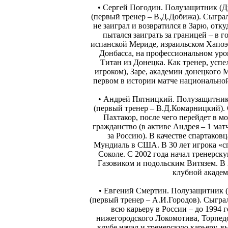
• Сергей Погодин. Полузащитник (Д
(первый тренер – В.Д.Добижа). Сыграл
не заиграл и возвратился в Зарю, отк
пытался заиграть за границей – в 
испанской Мериде, израильском Хапоэл
Донбасса, на профессиональном уров
Титан из Донецка. Как тренер, успе
игроком), Заре, академии донецкого 
первом в истории матче национально
• Андрей Пятницкий. Полузащитник 
(первый тренер – В.Д.Комарницкий). С
Пахтакор, после чего перейдет в м
гражданство (в активе Андрея – 1 матч 
за Россию). В качестве спартаковц
Мундиаль в США. В 30 лет игрока «сп
Соколе. С 2002 года начал тренерску
Газовиком и подольским Витязем. В 2
клубной академи
• Евгений Смертин. Полузащитник (
(первый тренер – А.И.Городов). Сыгра
всю карьеру в России – до 1994 г
нижегородского Локомотива, Торпед
клубе начал и тренерскую карьеру, 