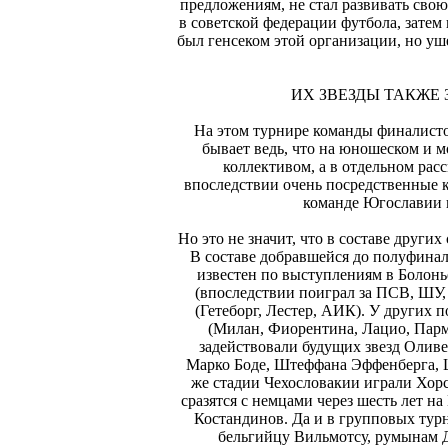
предложениям, не стал развивать свою
в советской федерации футбола, затем
был генсеком этой организации, но уш
ИХ ЗВЕЗДЫ ТАКЖЕ
На этом турнире команды финалистов
бывает ведь, что на юношеском и 
коллективом, а в отдельном рас
впоследствии очень посредственные ка
команде Югославии 
Но это не значит, что в составе друг
В составе добравшейся до полуфина
известен по выступлениям в Болонь
(впоследствии поиграл за ПСВ, ШУ,
(Гетеборг, Лестер, АИК). У других 
(Милан, Фиорентина, Лацио, Парм
задействовали будущих звезд Олив
Марко Боде, Штеффана Эффенберга, 
же стадии Чехословакии играли Хорс
сразятся с немцами через шесть лет н
Костандинов. Да и в групповых тур
бельгийцу Вильмотсу, румынам Д