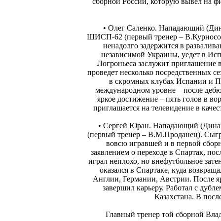
сборной России, которую вывел на ф
• Олег Саленко. Нападающий (Ди
ШИСП-62 (первый тренер – В.Курносов
ненадолго задержится в развалив
независимой Украины, уедет в Ис
Логроньеса заслужит приглашение в
проведет несколько посредственных се
в скромных клубах Испании и По
международном уровне – после дебю
яркое достижение – пять голов в во
приглашается на телевидение в каче
• Сергей Юран. Нападающий (Динам
(первый тренер – В.М.Проданец). Сыгра
вовсю игравшей и в первой сбор
заявлением о переходе в Спартак, пос
играл неплохо, но внефутбольное зате
оказался в Спартаке, куда возвращ
Англии, Германии, Австрии. После я
завершил карьеру. Работал с дубл
Казахстана. В посл
Главный тренер той сборной Вла