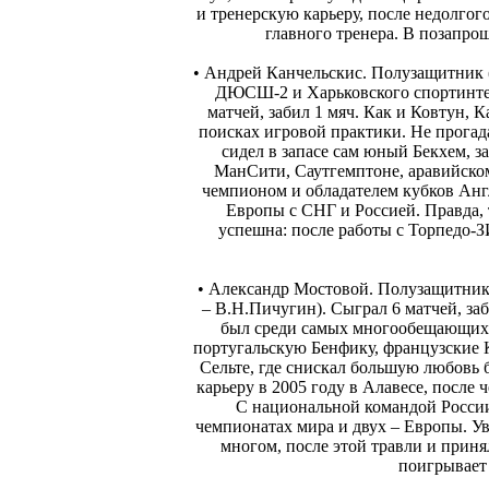
и тренерскую карьеру, после недолгого
главного тренера. В позапро
• Андрей Канчельскис. Полузащитник 
ДЮСШ-2 и Харьковского спортинтер
матчей, забил 1 мяч. Как и Ковтун, 
поисках игровой практики. Не прогад
сидел в запасе сам юный Бекхем, з
МанСити, Саутгемптоне, аравийском
чемпионом и обладателем кубков Анг
Европы с СНГ и Россией. Правда, 
успешна: после работы с Торпедо-
• Александр Мостовой. Полузащитник
– В.Н.Пичугин). Сыграл 6 матчей, заб
был среди самых многообещающих в 
португальскую Бенфику, французские К
Сельте, где снискал большую любовь
карьеру в 2005 году в Алавесе, после
С национальной командой России
чемпионатах мира и двух – Европы. У
многом, после этой травли и приня
поигрывает