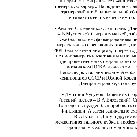
в Израиле. Поиграв за тель-авивское
тренерскую карьеру. На родине возгла
тренерский штаб национальной сбо
возглавить ее и в качестве «и.о
• Андрей Сидельников. Защитник (Дне
– В.Мусиенко). Сыграл 6 матчей, заби
уже был вполне сформированным цен
играть только с решающих этапов, но
ФРГ был замечен немцами, и через год
не смог заиграть из-за травмы и повы
где провел несколько хороших лет з
московском ЦСКА и одесском Чер
Напоследок стал чемпионом Азербай
чемпионатов СССР и Южной Кореи. Т
Днепропетровске, стал со
• Дмитрий Чугунов. Защитник (Т
(первый тренер – В.А.Вязовский). Сы
Торпедо, вынужден был пробовать с
Финляндии. А затем радикально сме
Выступая за Дину и другие к
межконтинентального кубка и трофея 
бронзовым медалистом чемпиона