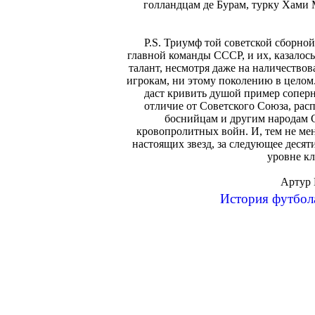
голландцам де Бурам, турку Хами
P.S. Триумф той советской сборной
главной команды СССР, и их, казалось
талант, несмотря даже на наличество
игрокам, ни этому поколению в целом.
даст кривить душой пример сопер
отличие от Советского Союза, расп
боснийцам и другим народам С
кровопролитных войн. И, тем не мен
настоящих звезд, за следующее десят
уровне к
Артур В
История футбола