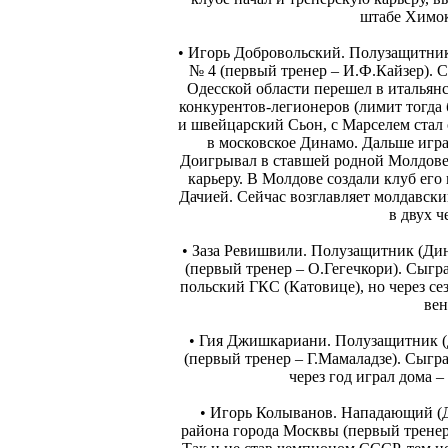
штабе Химок
• Игорь Добровольский. Полузащитн
№ 4 (первый тренер – И.Ф.Кайзер). С
Одесской области перешел в итальянс
конкурентов-легионеров (лимит тогда
и швейцарский Сьон, с Марселем стал 
в московское Динамо. Дальше игр
Доигрывал в ставшей родной Молдове,
карьеру. В Молдове создали клуб его 
Дачией. Сейчас возглавляет молдавск
в двух 
• Заза Ревишвили. Полузащитник (Д
(первый тренер – О.Гегечкори). Сыгр
польский ГКС (Катовице), но через се
ве
• Гия Джишкариани. Полузащитник 
(первый тренер – Г.Мамаладзе). Сыгр
через год играл дома –
• Игорь Колыванов. Нападающий 
района города Москвы (первый тренер