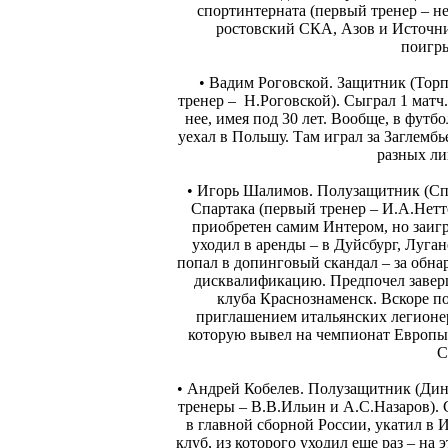
спортинтерната (первый тренер – не
ростовский СКА, Азов и Источник
поигры
• Вадим Роговской. Защитник (Тор
тренер – Н.Роговской). Сыграл 1 матч.
нее, имея под 30 лет. Вообще, в футбо
уехал в Польшу. Там играл за Заглемб
разных ли
• Игорь Шалимов. Полузащитник (Сп
Спартака (первый тренер – И.А.Нетто
приобретен самим Интером, но заигр
уходил в аренды – в Дуйсбург, Луган
попал в допинговый скандал – за обн
дисквалификацию. Предпочел заверш
клуба Краснознаменск. Вскоре п
приглашением итальянских легионер
которую вывел на чемпионат Европы 
С
• Андрей Кобелев. Полузащитник (Дин
тренеры – В.В.Ильин и А.С.Назаров). 
в главной сборной России, укатил в 
клуб, из которого уходил еще раз – на 