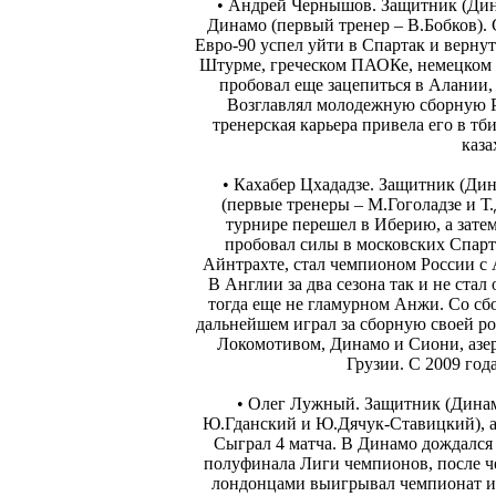
• Андрей Чернышов. Защитник (Дин
Динамо (первый тренер – В.Бобков). 
Евро-90 успел уйти в Спартак и вернут
Штурме, греческом ПАОКе, немецком 
пробовал еще зацепиться в Алании, 
Возглавлял молодежную сборную Р
тренерская карьера привела его в т
каз
• Кахабер Цхададзе. Защитник (Ди
(первые тренеры – М.Гоголадзе и Т
турнире перешел в Иберию, а зат
пробовал силы в московских Спарт
Айнтрахте, стал чемпионом России с 
В Англии за два сезона так и не ста
тогда еще не гламурном Анжи. Со сб
дальнейшем играл за сборную своей ро
Локомотивом, Динамо и Сиони, азе
Грузии. С 2009 год
• Олег Лужный. Защитник (Динам
Ю.Гданский и Ю.Дячук-Ставицкий), а
Сыграл 4 матча. В Динамо дождался
полуфинала Лиги чемпионов, после ч
лондонцами выигрывал чемпионат и 